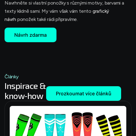
Navrhněte si vlastní ponožky s různými motivy, barvami a
texty klidně sami. My vám však vám tento
grafický
návrh
ponožek také rádi připravíme.
Návrh zdarma
Články
Inspirace &
know‑how
Prozkoumat více článků